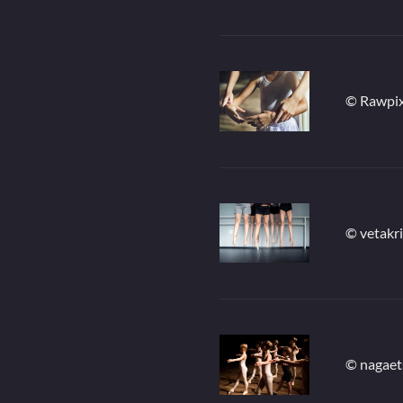
© Rawpix
© vetakr
© nagaet