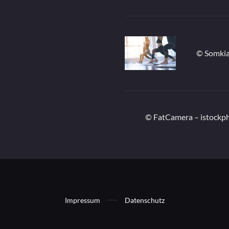
© Somkia
© FatCamera – istockp
Impressum
Datenschutz