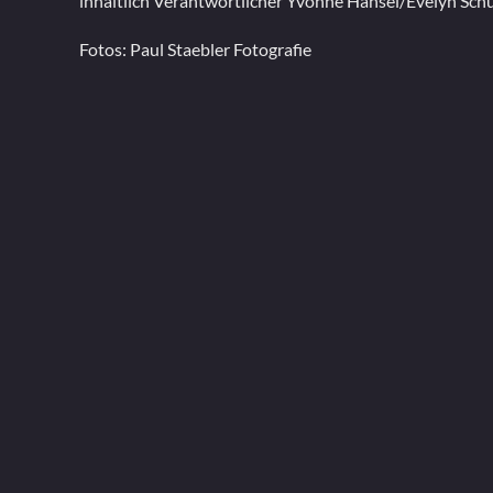
inhaltlich Verantwortlicher
Yvonne Hänsel/Evelyn Sch
Fotos: Paul Staebler Fotografie