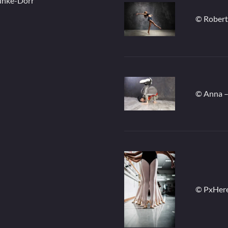
unke-Dörr
© Robert
© Anna –
© PxHere